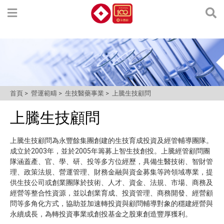
asdf
首頁
營運範疇
生技醫藥事業
上騰生技顧問
上騰生技顧問
上騰生技顧問為永豐餘集團創建的生技育成投資及經管輔導團隊。
成立於2003年，並於2005年籌募上智生技創投。上騰經管顧問團
隊涵蓋產、官、學、研、投等多方位經歷，具備生醫技術、智財管
理、政策法規、營運管理、財務金融與資金募集等跨領域專業，提
供生技公司或創業團隊於技術、人才、資金、法規、市場、商務及
經營等整合性資源，並以創業育成、投資管理、商務開發、經營顧
問等多角化方式，協助並加速轉投資與顧問輔導對象的穩建經營與
永續成長，為轉投資事業或創投基金之股東創造豐厚獲利。