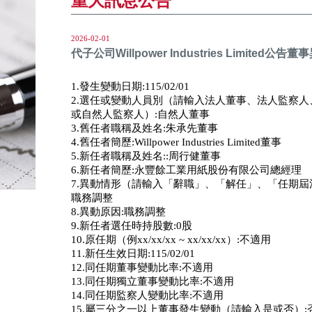
重大訊息公告
2026-02-01
代子公司Willpower Industries Limited公告董
1.發生變動日期:115/02/01
2.選任或變動人員別（請輸入法人董事、法人監察
或自然人監察人）:自然人董事
3.舊任者職稱及姓名:朱承先董事
4.舊任者簡歷:Willpower Industries Limited董事
5.新任者職稱及姓名::周行健董事
6.新任者簡歷:永豐餘工業用紙股份有限公司總經理
7.異動情形（請輸入「辭職」、「解任」、「任期屆
職務調整
8.異動原因:職務調整
9.新任者選任時持股數:0股
10.原任期（例xx/xx/xx ~ xx/xx/xx）:不適用
11.新任生效日期:115/02/01
12.同任期董事變動比率:不適用
13.同任期獨立董事變動比率:不適用
14.同任期監察人變動比率:不適用
15.屬三分之一以上董事發生變動（請輸入是或否）: