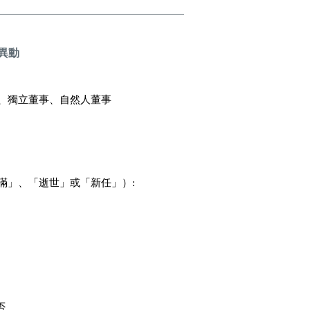
事異動
人、獨立董事、自然人董事
滿」、「逝世」或「新任」）:
否