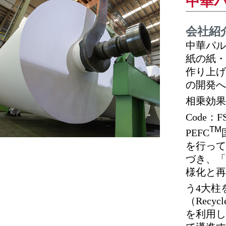
中華
会社紹
中華パル
紙の紙・
作り上げ
の開発へ
相乗効果
Code：F
TM
PEFC
を行って
づき、「
様化と再
う4大柱
（Recy
を利用し